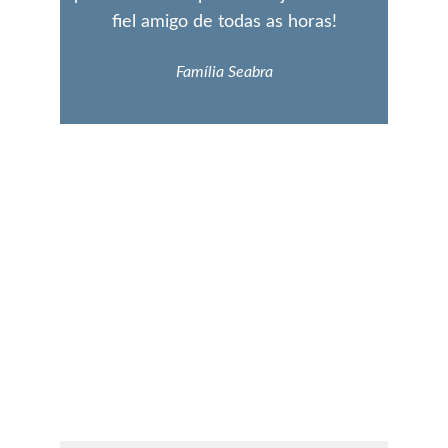
fiel amigo de todas as horas!
Família Seabra
Adota Cães Heróis
Ajudamos a encontrar uma família para cães 
de serviço público aposentados.
FORMULÁRIO DE ADOÇÃO
Nome*